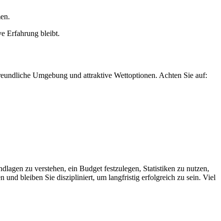
men.
e Erfahrung bleibt.
rfreundliche Umgebung und attraktive Wettoptionen. Achten Sie auf:
dlagen zu verstehen, ein Budget festzulegen, Statistiken zu nutzen,
nd bleiben Sie diszipliniert, um langfristig erfolgreich zu sein. Viel