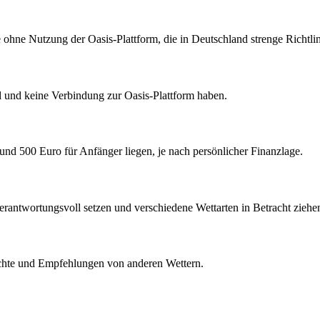
 ohne Nutzung der Oasis-Plattform, die in Deutschland strenge Richtlini
sind und keine Verbindung zur Oasis-Plattform haben.
0 und 500 Euro für Anfänger liegen, je nach persönlicher Finanzlage.
verantwortungsvoll setzen und verschiedene Wettarten in Betracht ziehe
ichte und Empfehlungen von anderen Wettern.