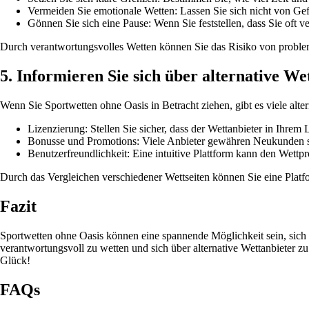
Vermeiden Sie emotionale Wetten: Lassen Sie sich nicht von Gef
Gönnen Sie sich eine Pause: Wenn Sie feststellen, dass Sie oft ver
Durch verantwortungsvolles Wetten können Sie das Risiko von problemat
5. Informieren Sie sich über alternative We
Wenn Sie Sportwetten ohne Oasis in Betracht ziehen, gibt es viele alte
Lizenzierung: Stellen Sie sicher, dass der Wettanbieter in Ihrem La
Bonusse und Promotions: Viele Anbieter gewähren Neukunden spe
Benutzerfreundlichkeit: Eine intuitive Plattform kann den Wettpro
Durch das Vergleichen verschiedener Wettseiten können Sie eine Platfo
Fazit
Sportwetten ohne Oasis können eine spannende Möglichkeit sein, sich an
verantwortungsvoll zu wetten und sich über alternative Wettanbieter zu
Glück!
FAQs