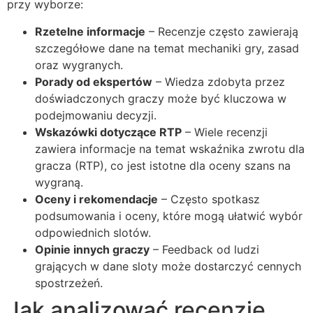
przy wyborze:
Rzetelne informacje
– Recenzje często zawierają
szczegółowe dane na temat mechaniki gry, zasad
oraz wygranych.
Porady od ekspertów
– Wiedza zdobyta przez
doświadczonych graczy może być kluczowa w
podejmowaniu decyzji.
Wskazówki dotyczące RTP
– Wiele recenzji
zawiera informacje na temat wskaźnika zwrotu dla
gracza (RTP), co jest istotne dla oceny szans na
wygraną.
Oceny i rekomendacje
– Często spotkasz
podsumowania i oceny, które mogą ułatwić wybór
odpowiednich slotów.
Opinie innych graczy
– Feedback od ludzi
grających w dane sloty może dostarczyć cennych
spostrzeżeń.
Jak analizować recenzje