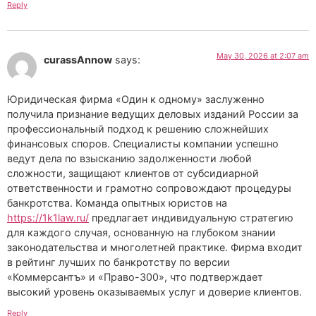
Reply
May 30, 2026 at 2:07 am
curassAnnow
says:
Юридическая фирма «Один к одному» заслуженно
получила признание ведущих деловых изданий России за
профессиональный подход к решению сложнейших
финансовых споров. Специалисты компании успешно
ведут дела по взысканию задолженности любой
сложности, защищают клиентов от субсидиарной
ответственности и грамотно сопровождают процедуры
банкротства. Команда опытных юристов на
https://1k1law.ru/
предлагает индивидуальную стратегию
для каждого случая, основанную на глубоком знании
законодательства и многолетней практике. Фирма входит
в рейтинг лучших по банкротству по версии
«Коммерсантъ» и «Право-300», что подтверждает
высокий уровень оказываемых услуг и доверие клиентов.
Reply