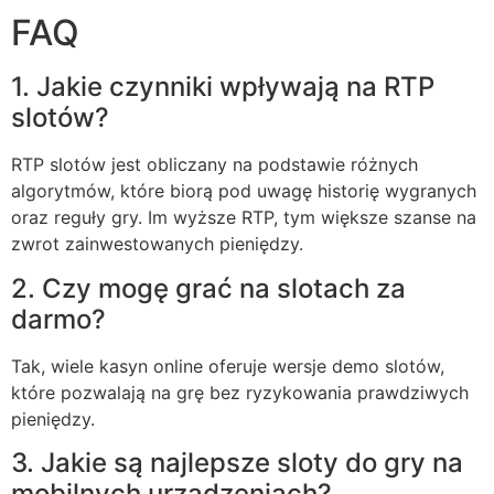
FAQ
1. Jakie czynniki wpływają na RTP
slotów?
RTP slotów jest obliczany na podstawie różnych
algorytmów, które biorą pod uwagę historię wygranych
oraz reguły gry. Im wyższe RTP, tym większe szanse na
zwrot zainwestowanych pieniędzy.
2. Czy mogę grać na slotach za
darmo?
Tak, wiele kasyn online oferuje wersje demo slotów,
które pozwalają na grę bez ryzykowania prawdziwych
pieniędzy.
3. Jakie są najlepsze sloty do gry na
mobilnych urządzeniach?