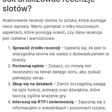
slotów?
Analizowanie recenzji slotów to sztuka, która wymaga
nieco wprawy. Warto pamiętać o kilku kluczowych
aspektach, które pomogą ocenić, czy dana recenzja
jest rzetelna i wartościowa:
Sprawdź źródło recenzji
– Upewnij się, że jest to
wiarygodna strona lub osoba z doświadczeniem w
branży.
Porównaj opinie
– Zobacz, co mówią inni
recenzenci na temat danego slotu, aby zyskać
pełniejszy obraz.
Skup się na detalach
– Zwróć szczególną uwagę
na opis funkcji, animacji oraz dźwięków, które
tworzą ogólne wrażenie gry.
Interesuj się RTP i zmiennością
– Zapoznaj się z
informacjami o wskaźnikach i poziomach ryzyka,