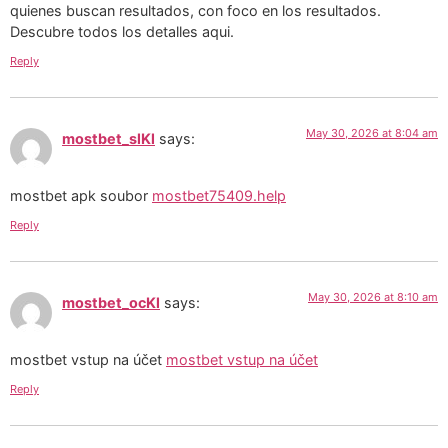
quienes buscan resultados, con foco en los resultados.
Descubre todos los detalles aqui.
Reply
May 30, 2026 at 8:04 am
mostbet_slKl
says:
mostbet apk soubor
mostbet75409.help
Reply
May 30, 2026 at 8:10 am
mostbet_ocKl
says:
mostbet vstup na účet
mostbet vstup na účet
Reply