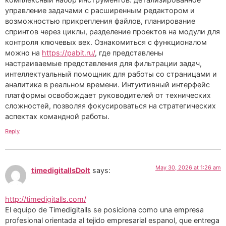
управление задачами с расширенным редактором и
возможностью прикрепления файлов, планирование
спринтов через циклы, разделение проектов на модули для
контроля ключевых вех. Ознакомиться с функционалом
можно на
https://pabit.ru/
, где представлены
настраиваемые представления для фильтрации задач,
интеллектуальный помощник для работы со страницами и
аналитика в реальном времени. Интуитивный интерфейс
платформы освобождает руководителей от технических
сложностей, позволяя фокусироваться на стратегических
аспектах командной работы.
Reply
May 30, 2026 at 1:26 am
timedigitallsDoIt
says:
http://timedigitalls.com/
El equipo de Timedigitalls se posiciona como una empresa
profesional orientada al tejido empresarial espanol, que entrega