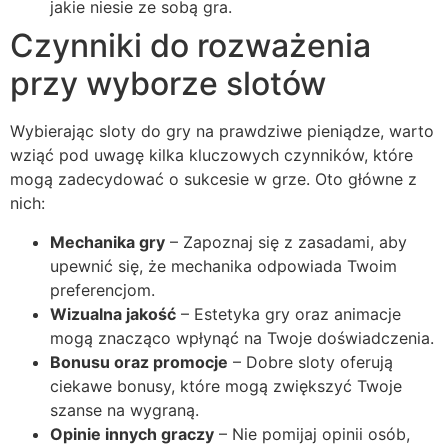
jakie niesie ze sobą gra.
Czynniki do rozważenia
przy wyborze slotów
Wybierając sloty do gry na prawdziwe pieniądze, warto
wziąć pod uwagę kilka kluczowych czynników, które
mogą zadecydować o sukcesie w grze. Oto główne z
nich:
Mechanika gry
– Zapoznaj się z zasadami, aby
upewnić się, że mechanika odpowiada Twoim
preferencjom.
Wizualna jakość
– Estetyka gry oraz animacje
mogą znacząco wpłynąć na Twoje doświadczenia.
Bonusu oraz promocje
– Dobre sloty oferują
ciekawe bonusy, które mogą zwiększyć Twoje
szanse na wygraną.
Opinie innych graczy
– Nie pomijaj opinii osób,