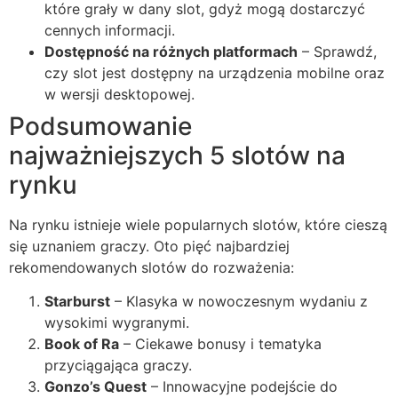
które grały w dany slot, gdyż mogą dostarczyć
cennych informacji.
Dostępność na różnych platformach
– Sprawdź,
czy slot jest dostępny na urządzenia mobilne oraz
w wersji desktopowej.
Podsumowanie
najważniejszych 5 slotów na
rynku
Na rynku istnieje wiele popularnych slotów, które cieszą
się uznaniem graczy. Oto pięć najbardziej
rekomendowanych slotów do rozważenia:
Starburst
– Klasyka w nowoczesnym wydaniu z
wysokimi wygranymi.
Book of Ra
– Ciekawe bonusy i tematyka
przyciągająca graczy.
Gonzo’s Quest
– Innowacyjne podejście do