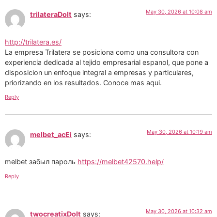
May 30, 2026 at 10:08 am
trilateraDoIt
says:
http://trilatera.es/
La empresa Trilatera se posiciona como una consultora con
experiencia dedicada al tejido empresarial espanol, que pone a
disposicion un enfoque integral a empresas y particulares,
priorizando en los resultados. Conoce mas aqui.
Reply
May 30, 2026 at 10:19 am
melbet_acEi
says:
melbet забыл пароль
https://melbet42570.help/
Reply
May 30, 2026 at 10:32 am
twocreatixDoIt
says: