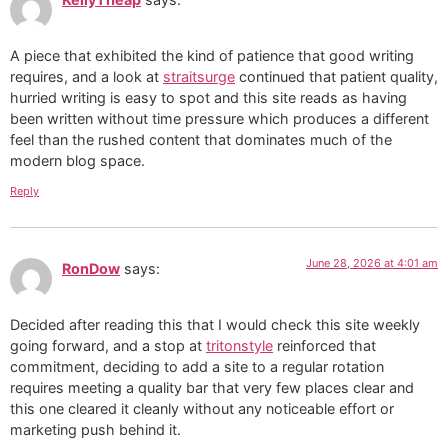
A piece that exhibited the kind of patience that good writing
requires, and a look at
straitsurge
continued that patient quality,
hurried writing is easy to spot and this site reads as having
been written without time pressure which produces a different
feel than the rushed content that dominates much of the
modern blog space.
Reply
June 28, 2026 at 4:01 am
RonDow
says:
Decided after reading this that I would check this site weekly
going forward, and a stop at
tritonstyle
reinforced that
commitment, deciding to add a site to a regular rotation
requires meeting a quality bar that very few places clear and
this one cleared it cleanly without any noticeable effort or
marketing push behind it.