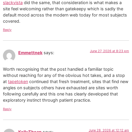
slackvista
did the same, that consideration is what makes a
site feel welcoming rather than gatekeepy which is sadly the
default mood across the modern web today for most subjects
covered.
Reply
June 27, 2026 at 8:23 pm
Emmettnek
says:
Worth recognising that the post handled a familiar topic
without reaching for any of the obvious hot takes, and a stop
at
tapetoken
continued that fresh treatment, sites that find new
angles on subjects others have exhausted are sites worth
following carefully and this one has clearly developed that
exploratory instinct through patient practice.
Reply
June 28, 2026 at 12:12 am
KellyTheap
says: