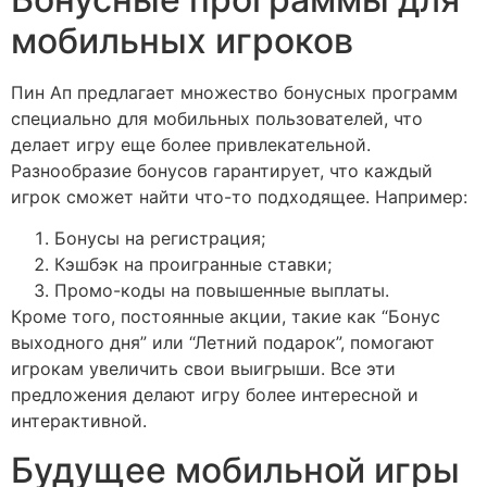
мобильных игроков
Пин Ап предлагает множество бонусных программ
специально для мобильных пользователей, что
делает игру еще более привлекательной.
Разнообразие бонусов гарантирует, что каждый
игрок сможет найти что-то подходящее. Например:
Бонусы на регистрация;
Кэшбэк на проигранные ставки;
Промо-коды на повышенные выплаты.
Кроме того, постоянные акции, такие как “Бонус
выходного дня” или “Летний подарок”, помогают
игрокам увеличить свои выигрыши. Все эти
предложения делают игру более интересной и
интерактивной.
Будущее мобильной игры