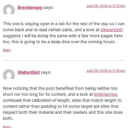
June 28, 2026 at 11:13 pm
Brendangag
says:
This one is staying open in a tab for the rest of the day so I can
come back and re read certain parts, and a look at
slippersixth
suggests I will be doing the same with a few more pages here
too, this is going to be a deep dive over the coming hours.
Reply
June 28, 2026 at 11:18 pm
WalterElell
says:
Now noticing that the post benefited from being neither too
short nor too long for its content, and a look at
brightamigo
continued that calibration of length, sites that match length to
content rather than padding to hit some target are sites that
respect both their material and their readers and this site does
both.
Reply