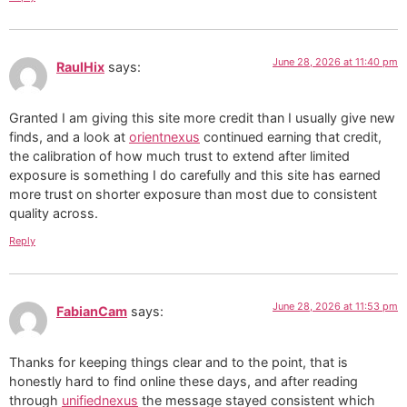
June 28, 2026 at 11:40 pm
RaulHix
says:
Granted I am giving this site more credit than I usually give new
finds, and a look at
orientnexus
continued earning that credit,
the calibration of how much trust to extend after limited
exposure is something I do carefully and this site has earned
more trust on shorter exposure than most due to consistent
quality across.
Reply
June 28, 2026 at 11:53 pm
FabianCam
says:
Thanks for keeping things clear and to the point, that is
honestly hard to find online these days, and after reading
through
unifiednexus
the message stayed consistent which