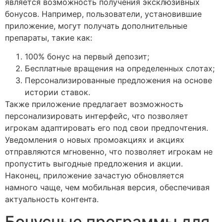
является возможность получения эксклюзивных
бонусов. Например, пользователи, установившие
приложение, могут получать дополнительные
препараты, такие как:
100% бонус на первый депозит;
Бесплатные вращения на определенных слотах;
Персонализированные предложения на основе
истории ставок.
Также приложение предлагает возможность
персонализировать интерфейс, что позволяет
игрокам адаптировать его под свои предпочтения.
Уведомления о новых промоакциях и акциях
отправляются мгновенно, что позволяет игрокам не
пропустить выгодные предложения и акции.
Наконец, приложение зачастую обновляется
намного чаще, чем мобильная версия, обеспечивая
актуальность контента.
Бонусные программы для