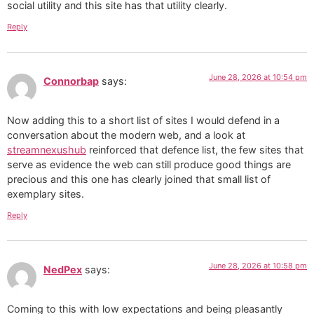
social utility and this site has that utility clearly.
Reply
June 28, 2026 at 10:54 pm
Connorbap
says:
Now adding this to a short list of sites I would defend in a
conversation about the modern web, and a look at
streamnexushub
reinforced that defence list, the few sites that
serve as evidence the web can still produce good things are
precious and this one has clearly joined that small list of
exemplary sites.
Reply
June 28, 2026 at 10:58 pm
NedPex
says:
Coming to this with low expectations and being pleasantly