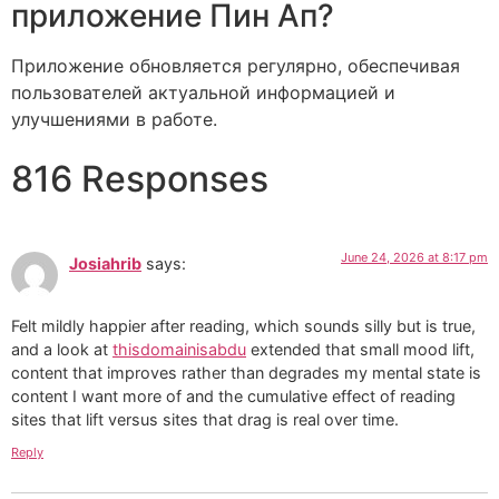
приложение Пин Ап?
Приложение обновляется регулярно, обеспечивая
пользователей актуальной информацией и
улучшениями в работе.
816 Responses
June 24, 2026 at 8:17 pm
Josiahrib
says:
Felt mildly happier after reading, which sounds silly but is true,
and a look at
thisdomainisabdu
extended that small mood lift,
content that improves rather than degrades my mental state is
content I want more of and the cumulative effect of reading
sites that lift versus sites that drag is real over time.
Reply