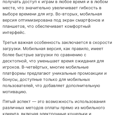
получать доступ к играм в любое время и в любом
месте, что значительно увеличивает гибкость в
выборе времени для игр. Во-вторых, мобильная
версия оптимизирована под экран смартфонов и
планшетов, что обеспечивает комфортный
интерфейс.
Третья важная особенность заключается в скорости
загрузки. Мобильная версия, как правило, имеет
более быстрые загрузки по сравнению с
десктопной, что уменьшает время ожидания для
игроков. В-четвёртых, многие мобильные
платформы предлагают уникальные промоакции и
бонусы, доступные только для мобильных
пользователей, что добавляет дополнительную
мотивацию.
Пятый аспект — это возможность использования
различных методов оплаты прямо из мобильного
клиента, включая электронные кошельки и