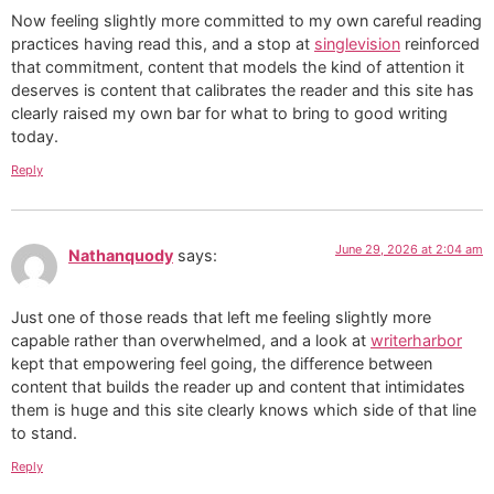
Now feeling slightly more committed to my own careful reading
practices having read this, and a stop at
singlevision
reinforced
that commitment, content that models the kind of attention it
deserves is content that calibrates the reader and this site has
clearly raised my own bar for what to bring to good writing
today.
Reply
June 29, 2026 at 2:04 am
Nathanquody
says:
Just one of those reads that left me feeling slightly more
capable rather than overwhelmed, and a look at
writerharbor
kept that empowering feel going, the difference between
content that builds the reader up and content that intimidates
them is huge and this site clearly knows which side of that line
to stand.
Reply