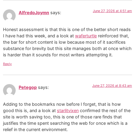
June 27, 2026 at 4:51 am
AlfredoJoymn
says:
Honest assessment is that this is one of the better short reads
I have had this week, and a look at
waferturtle
reinforced that,
the bar for short content is low because most of it sacrifices
substance for brevity but this site manages both at once which
is harder than it sounds for most writers attempting it.
Reply
June 27, 2026 at 8:43 am
Petegop
says:
Adding to the bookmarks now before I forget, that is how
good this is, and a look at
starlitvixen
confirmed the rest of the
site is worth saving too, this is one of those rare finds that
justifies the time spent searching the web for once which is a
relief in the current environment.