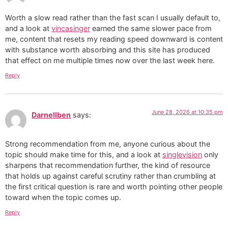
Worth a slow read rather than the fast scan I usually default to,
and a look at
vincasinger
earned the same slower pace from
me, content that resets my reading speed downward is content
with substance worth absorbing and this site has produced
that effect on me multiple times now over the last week here.
Reply
June 28, 2026 at 10:35 pm
Darnellben
says:
Strong recommendation from me, anyone curious about the
topic should make time for this, and a look at
singlevision
only
sharpens that recommendation further, the kind of resource
that holds up against careful scrutiny rather than crumbling at
the first critical question is rare and worth pointing other people
toward when the topic comes up.
Reply