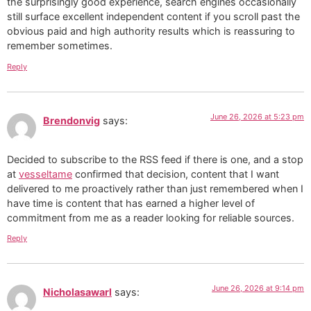
the surprisingly good experience, search engines occasionally
still surface excellent independent content if you scroll past the
obvious paid and high authority results which is reassuring to
remember sometimes.
Reply
June 26, 2026 at 5:23 pm
Brendonvig
says:
Decided to subscribe to the RSS feed if there is one, and a stop
at
vesseltame
confirmed that decision, content that I want
delivered to me proactively rather than just remembered when I
have time is content that has earned a higher level of
commitment from me as a reader looking for reliable sources.
Reply
June 26, 2026 at 9:14 pm
Nicholasawarl
says: