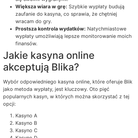
Większa wiara w grę:
Szybkie wypłaty budują
zaufanie do kasyna, co sprawia, że chętniej
wracam do gry.
Prostsza kontrola wydatków:
Natychmiastowe
wypłaty umożliwiają lepsze monitorowanie moich
finansów.
Jakie kasyna online
akceptują Blika?
Wybór odpowiedniego kasyna online, które oferuje Blik
jako metoda wypłaty, jest kluczowy. Oto pięć
popularnych kasyn, w których można skorzystać z tej
opcji:
Kasyno A
Kasyno B
Kasyno C
Kasyno D