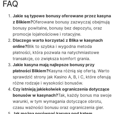
FAQ
Jakie są typowe bonusy oferowane przez kasyna
z Blikiem?
Oferowane bonusy zazwyczaj obejmują
bonusy powitalne, bonusy bez depozytu, oraz
promocje lojalnościowe i rotacyjne.
Dlaczego warto korzystać z Blika w kasynach
online?
Blik to szybka i wygodna metoda
płatności, która pozwala na natychmiastowe
transakcje, co zwiększa komfort grania.
Jakie kasyna mają najlepsze bonusy przy
płatności Blikiem?
Kasyna różnią się ofertą. Warto
sprawdzić strony jak Kasino A, B, i C, które oferują
różne rodzaje i wysokości bonusów.
Czy istnieją jakiekolwiek ograniczenia dotyczące
bonusów w kasynach?
Tak, każdy bonus ma swoje
warunki, w tym wymagania dotyczące obrotu,
czasu ważności bonusu oraz ograniczenia gier.
Jak można porównać kasyna pod kątem