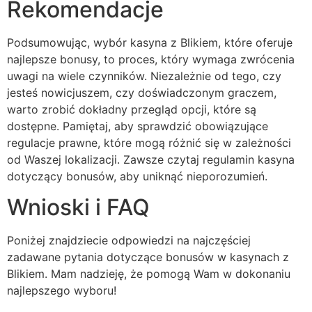
Rekomendacje
Podsumowując, wybór kasyna z Blikiem, które oferuje
najlepsze bonusy, to proces, który wymaga zwrócenia
uwagi na wiele czynników. Niezależnie od tego, czy
jesteś nowicjuszem, czy doświadczonym graczem,
warto zrobić dokładny przegląd opcji, które są
dostępne. Pamiętaj, aby sprawdzić obowiązujące
regulacje prawne, które mogą różnić się w zależności
od Waszej lokalizacji. Zawsze czytaj regulamin kasyna
dotyczący bonusów, aby uniknąć nieporozumień.
Wnioski i FAQ
Poniżej znajdziecie odpowiedzi na najczęściej
zadawane pytania dotyczące bonusów w kasynach z
Blikiem. Mam nadzieję, że pomogą Wam w dokonaniu
najlepszego wyboru!