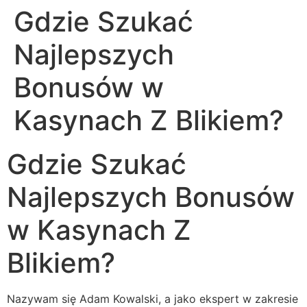
Gdzie Szukać
Skip
to
Najlepszych
content
Bonusów w
Kasynach Z Blikiem?
Gdzie Szukać
Najlepszych Bonusów
w Kasynach Z
Blikiem?
Nazywam się Adam Kowalski, a jako ekspert w zakresie