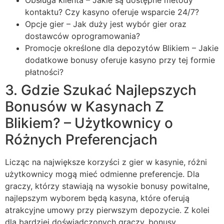
Obsługa klienta – Jakie są dostępne metody
kontaktu? Czy kasyno oferuje wsparcie 24/7?
Opcje gier – Jak duży jest wybór gier oraz
dostawców oprogramowania?
Promocje określone dla depozytów Blikiem – Jakie
dodatkowe bonusy oferuje kasyno przy tej formie
płatności?
3. Gdzie Szukać Najlepszych
Bonusów w Kasynach Z
Blikiem? – Użytkownicy o
Różnych Preferencjach
Licząc na największe korzyści z gier w kasynie, różni
użytkownicy mogą mieć odmienne preferencje. Dla
graczy, którzy stawiają na wysokie bonusy powitalne,
najlepszym wyborem będą kasyna, które oferują
atrakcyjne umowy przy pierwszym depozycie. Z kolei
dla bardziej doświadczonych graczy, bonusy