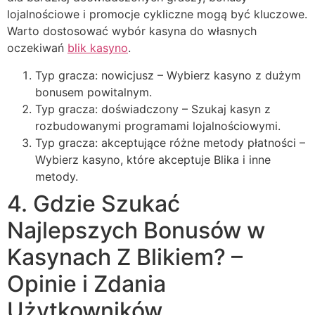
lojalnościowe i promocje cykliczne mogą być kluczowe.
Warto dostosować wybór kasyna do własnych
oczekiwań
blik kasyno
.
Typ gracza: nowicjusz – Wybierz kasyno z dużym
bonusem powitalnym.
Typ gracza: doświadczony – Szukaj kasyn z
rozbudowanymi programami lojalnościowymi.
Typ gracza: akceptujące różne metody płatności –
Wybierz kasyno, które akceptuje Blika i inne
metody.
4. Gdzie Szukać
Najlepszych Bonusów w
Kasynach Z Blikiem? –
Opinie i Zdania
Użytkowników